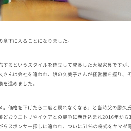
の傘下に入ることになりました。
売するというスタイルを確立して成長した大塚家具ですが
久さんは会社を追われ、娘の久美子さんが経営権を握り、
換を進めました。
メ。価格を下げたら二度と戻れなくなる」と当時父の勝久
葉どおりニトリやイケアとの競争に巻き込まれ2016年から
がらスポンサー探しに追われ、ついに51%の株式をヤマダ