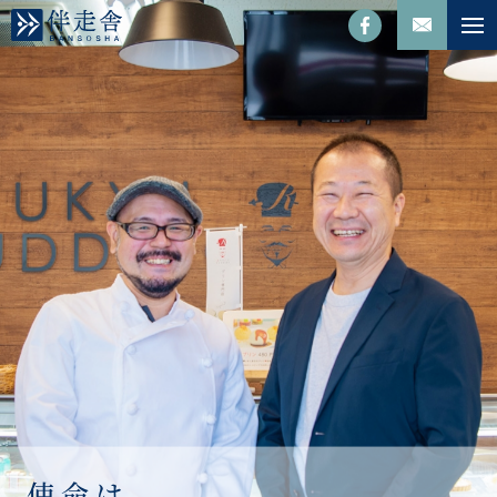
使
命
は