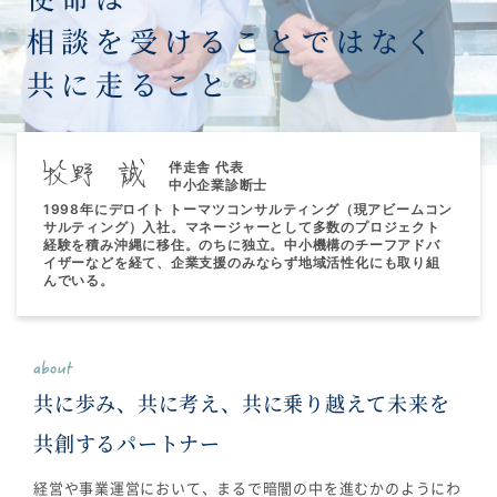
相
談
を
受
け
る
こ
と
で
は
な
く
共
に
走
る
こ
と
伴走舎 代表
中小企業診断士
1998年にデロイト トーマツコンサルティング（現アビームコン
サルティング）入社。マネージャーとして多数のプロジェクト
経験を積み沖縄に移住。のちに独立。中小機構のチーフアドバ
イザーなどを経て、企業支援のみならず地域活性化にも取り組
んでいる。
共に歩み、共に考え、共に乗り越えて未来を
共創するパートナー
経営や事業運営において、まるで暗闇の中を進むかのようにわ