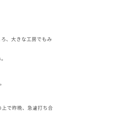
ころ、大きな工房でもみ
ね。
リ。
その上で昨晩、急遽打ち合