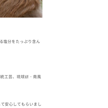
る塩分をたっぷり含ん
の伝統工芸、琉球絣・南風
。
して安心してもらいまし