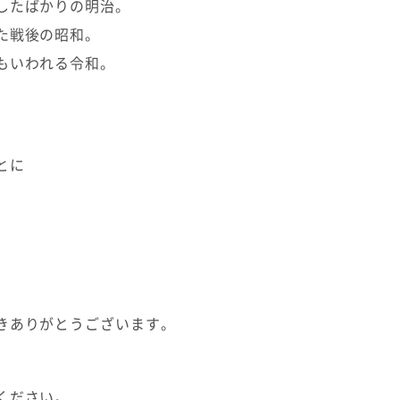
したばかりの明治。
た戦後の昭和。
もいわれる令和。
とに
。
きありがとうございます。
ください。