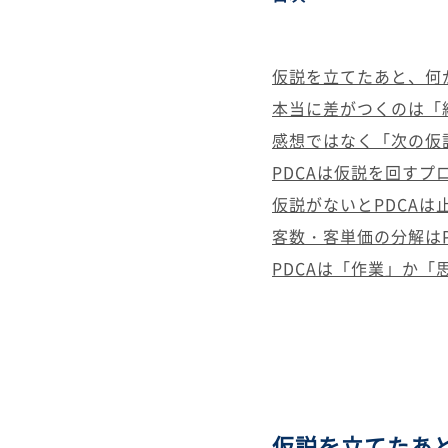
仮説を立てたあと、何
本当に差がつくのは「
感想ではなく「次の仮
PDCAは仮説を回すプ
仮説がないとPDCAは
客数・客単価の分解はP
PDCAは「作業」か「
仮説を立てたあ