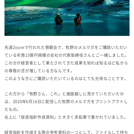
先週Zoomで行われた懇親会で、牧野のメルマガをご購読いただい
ている年商15億円規模の会社の代表取締役さんとご一緒しました。
この方が経営者として果たされてきた成果を知れば知るほど私から
の尊敬の念が増している方なんです。
このような方にご購読いただいているのはとても光栄なことです。
この方から「牧野さん、これ」と画面越しに見せていただいたの
は、2020年6月16日に配信した牧野のメルマガをプリントアウトし
たもの。
右上に「経営指針作成資料」と大きく赤鉛筆で書かれていました。
経営指針を作成する際の参考資料の一つとして、ファイルして持ち